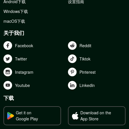
Android下载
设置指南
Windows下载
macOS下载
关于我们
Facebook
Reddit
Twitter
Tiktok
Instagram
Pinterest
Youtube
Linkedln
下载
Get it on
Download on the
Google Play
App Store